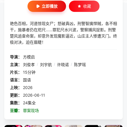
立即播放
收藏
艳色百相，河道惊现女尸；怒破真凶，刑警智擒悍贼，各不相
干‌，施暴者仍在咫尺……罪犯尺水兴波，警察捕风捉影。刑警
楚风追查命案，却意外发现魔影逼近，山庄主人惨遭灭门。终
极对决，迫在眉睫‌！
导演：
方模启
主演：
刘俊孝
/
刘宇航
/
许晓诺
/
陈梦瑶
片长：
15分钟
语言：
国语
上映：
2026
更新：
2026-06-11
集数：
24集全
豆瓣：
罪案现场