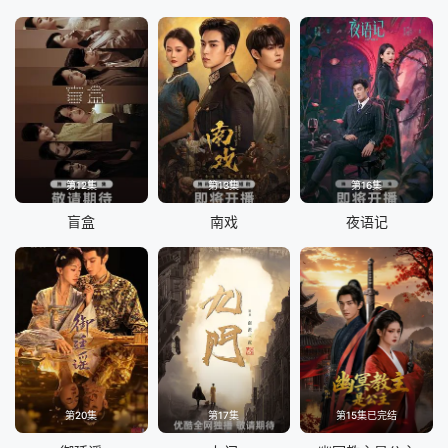
第12集
第13集
第16集
盲盒
南戏
夜语记
第20集
第17集
第15集已完结