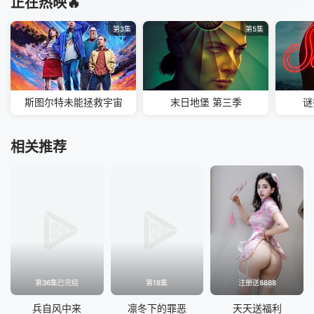
正在热映🔥
第3集
第5集
斯图尔特未能拯救宇宙
末日地堡 第三季
谜
相关推荐
第36集已完结
第18集
注册送8888
兵自风中来
凛冬下的罪恶
天天送福利