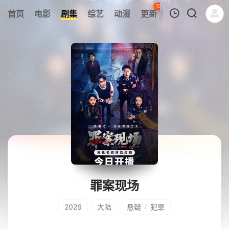
104
首页
电影
剧集
综艺
动漫
更新
热榜
APP
我的观影记录
暂无观看影片的记录
罪案现场
2026
大陆
悬疑
犯罪
/