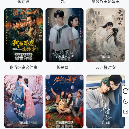
御廷谣
九门
幽冥教主是公主
第23集已完结
第24集已完结
第20集
我当卧底这件事
长歌莫问
云归槿时安
第18集
第30集已完结
第11集