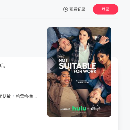
观看记录
登录
我的观影记录
后。
暂无观看影片的记录
吴恬敏
/
格雷格·格曼
/
梅·洪
/
劳拉·贝尔·邦迪
/
哈里·理查森
/
艾戈·