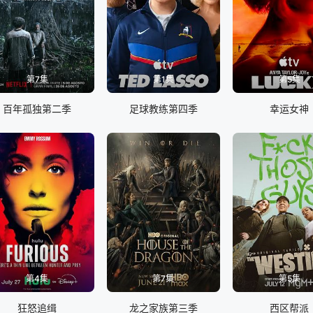
第7集
第1集
第5集
百年孤独第二季
足球教练第四季
幸运女神
第4集
第7集
第5集
狂怒追缉
龙之家族第三季
西区帮派