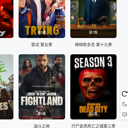
第5集
第7集
尝试 第五季
神探默多克 第十九季
第1集
第2集
战斗之地
行尸走肉死亡之城第三季