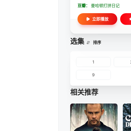
豆瓣：
曼哈顿打拼日记
立即播放
选集
排序
1
9
相关推荐