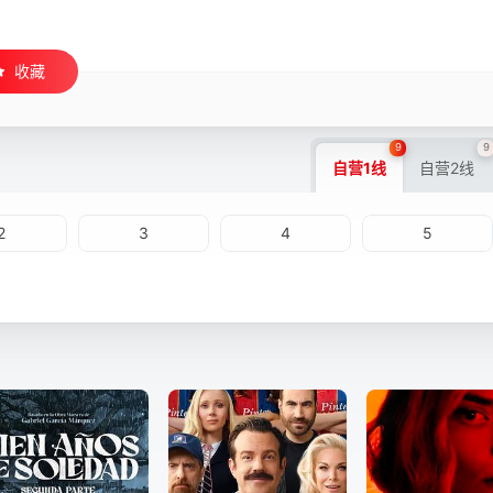
收藏
9
9
自营1线
自营2线
2
3
4
5