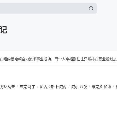
记
在纽约曼哈顿奋力追求事业成功，而个人幸福则往往只能排在职业规划之
·万达纳普
/
杰克·马丁
/
尼古拉斯·杜威内
/
威尔·菲茨
/
维克多·加博
/