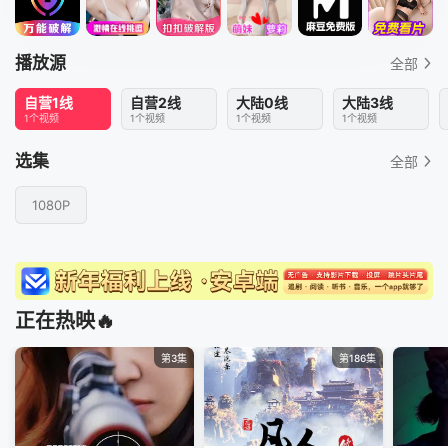
播放源
全部
自营1线
自营2线
大陆0线
大陆3线
1个视频
1个视频
1个视频
1个视频
选集
全部
1080P
正在热映🔥
第3集
第186集