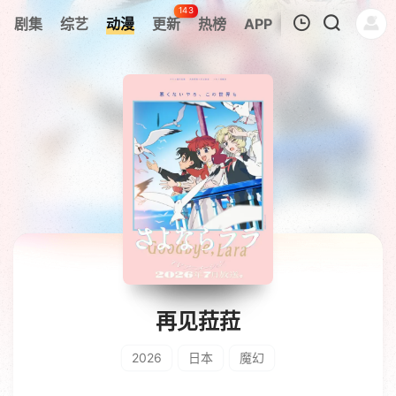
143
剧集
综艺
动漫
更新
热榜
APP
我的观影记录
暂无观看影片的记录
再见菈菈
2026
日本
魔幻