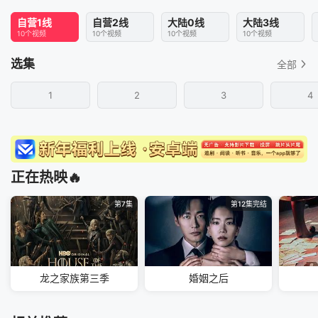
自营1线
自营2线
大陆0线
大陆3线
10个视频
10个视频
10个视频
10个视频
选集
全部
1
2
3
4
正在热映🔥
第7集
第12集完结
龙之家族第三季
婚姻之后