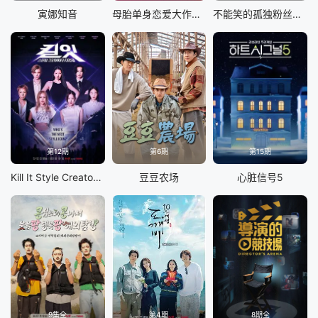
寅娜知音
母胎单身恋爱大作战2
不能笑的孤独粉丝见面会
第12期
第6期
第15期
Kill It Style Creator War
豆豆农场
心脏信号5
9集全
第4期
8期全