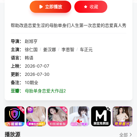
立即播放
收藏
帮助改造恋爱生涩的母胎单身们人生第一次恋爱的恋爱真人秀
导演：
赵旭亨
主演：
徐仁国
/
姜汉娜
/
李恩智
/
车正元
语言：
韩语
上映：
2026-07-07
更新：
2026-07-30
备注：
10期全
豆瓣：
母胎单身恋爱大作战2
播放源
全部