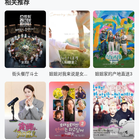
相关推荐
第7期
10期全
第2期
街头餐厅斗士
姐姐对我来说是女人2
姐姐家的产地直送3
20260805
10期全
第8期