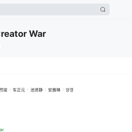
 Creator War
然竣
/
车正元
/
池贤静
/
安雅琳
/
양갱
War