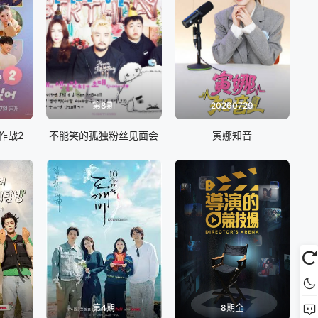
第8期
20260729
作战2
不能笑的孤独粉丝见面会
寅娜知音
第4期
8期全