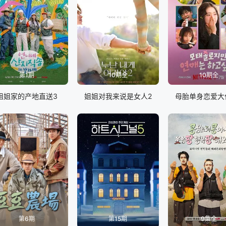
第1期
10期全
10期全
姐姐家的产地直送3
姐姐对我来说是女人2
母胎单身恋爱大
第6期
第15期
9集全