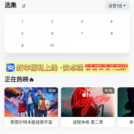
选集
自营1线
1
2
3
4
5
6
7
8
9
10
正在热映🔥
第3集
第7集
斯图尔特未能拯救宇宙
谜探休格 第二季
末