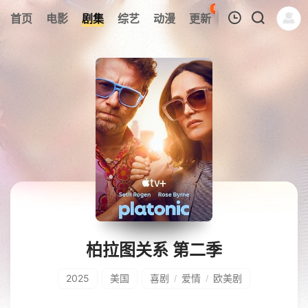
80
首页
电影
剧集
综艺
动漫
更新
热榜
APP
我的观影记录
暂无观看影片的记录
柏拉图关系 第二季
2025
美国
喜剧
爱情
欧美剧
/
/