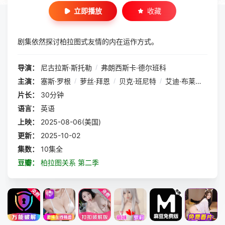
立即播放
收藏
剧集依然探讨柏拉图式友情的内在运作方式。
导演：
尼古拉斯·斯托勒
/
弗朗西斯卡·德尔班科
主演：
塞斯·罗根
/
萝丝·拜恩
/
贝克·班尼特
/
艾迪·布莱恩特
/
卡
片长：
30分钟
语言：
英语
上映：
2025-08-06(美国)
更新：
2025-10-02
集数：
10集全
豆瓣：
柏拉图关系 第二季