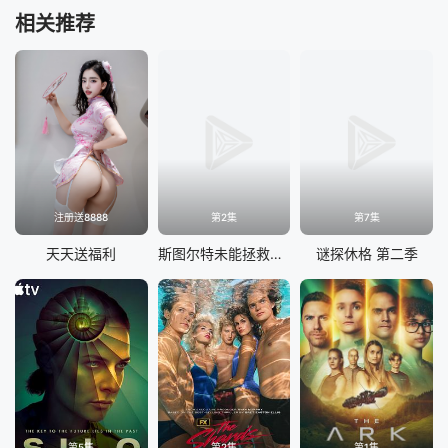
相关推荐
注册送8888
第2集
第7集
天天送福利
斯图尔特未能拯救宇宙
谜探休格 第二季
第5集
第2集
第1集