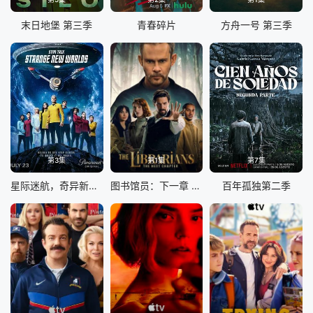
末日地堡 第三季
青春碎片
方舟一号 第三季
第3集
第1集
第7集
星际迷航，奇异新世界第四季
图书馆员：下一章 第二季
百年孤独第二季