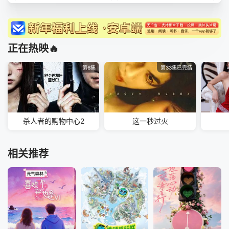
第17期
第18期
第19期
第20期
正在热映🔥
第6集
第33集已完结
杀人者的购物中心2
这一秒过火
相关推荐