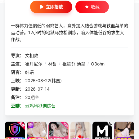
立即播放
收藏
一群体力值偏低的弱鸡艺人，意外加入结合游戏与铁血菜单的
运动营。12小时的地狱马拉松训练，陷入体能低谷的求生大
作战。
导演：
文相敦
主演：
崔丹尼尔
/
林哲
/
祖拿芬·汤拿
/
O3ohn
语言：
韩语
上映：
2025-08-22(韩国)
更新：
2026-07-14
备注：
20期全
豆瓣：
弱鸡地狱训练营