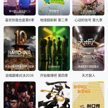
第10期小屋纯享(二)
特别联动
20260805
喜欢你我也是第6季
地球超新鲜 第二季
心动的信号 第九季
白景屹墨龙郭颖陪你一起聊
20260805
第8期厨人做饭直拍
说唱巅峰对决2026
开始推理吧 第四季
天才厨人