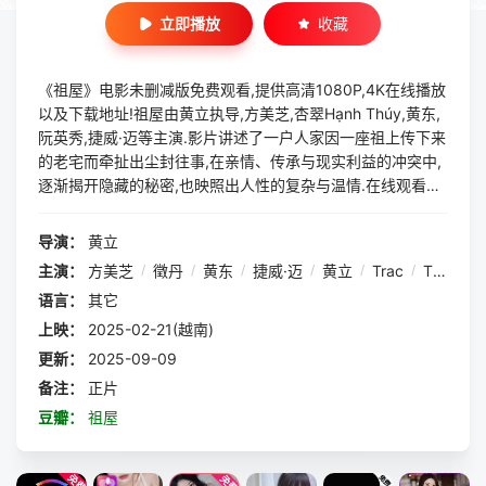
立即播放
收藏
《祖屋》电影未删减版免费观看,提供高清1080P,4K在线播放
以及下载地址!祖屋由黄立执导,方美芝,杏翠Hạnh Thúy,黄东,
阮英秀,捷威·迈等主演.影片讲述了一户人家因一座祖上传下来
的老宅而牵扯出尘封往事,在亲情、传承与现实利益的冲突中,
逐渐揭开隐藏的秘密,也映照出人性的复杂与温情.在线观看祖
屋时,您将体验到一场既惊悚又饱含情感张力的家庭悬疑之旅.
导演：
黄立
主演：
方美芝
/
徵丹
/
黄东
/
捷威·迈
/
黄立
/
Trac
/
Thuy
/
语言：
其它
上映：
2025-02-21(越南)
更新：
2025-09-09
备注：
正片
豆瓣：
祖屋