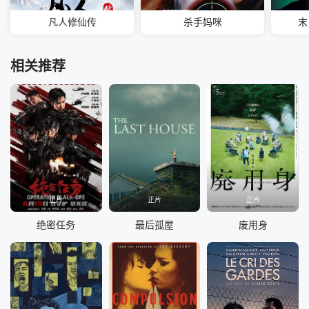
凡人修仙传
杀手妈咪
末
相关推荐
正片
正片
正片
绝密任务
最后孤屋
废用身