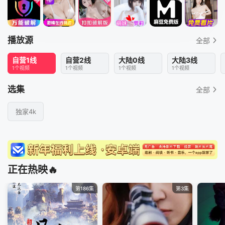
播放源
全部
自营1线
自营2线
大陆0线
大陆3线
1个视频
1个视频
1个视频
1个视频
选集
全部
独家4k
正在热映🔥
第186集
第3集