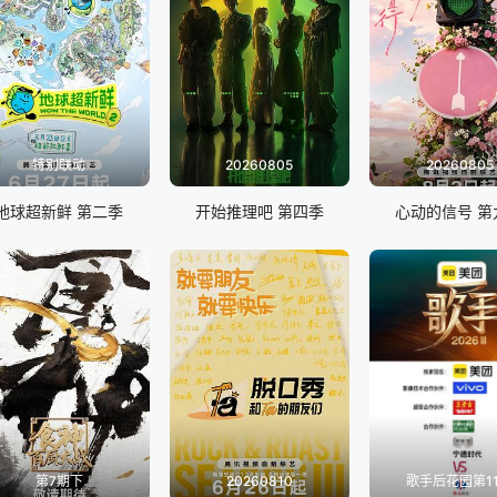
特别联动
20260805
20260805
地球超新鲜 第二季
开始推理吧 第四季
心动的信号 第
第7期下
20260810
歌手后花园第1