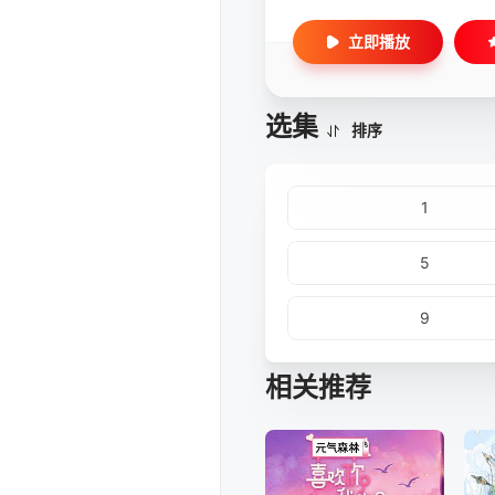
立即播放
选集
排序
1
5
9
相关推荐