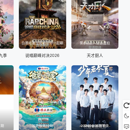
白景屹墨龙郭颖陪你一起聊
第8期厨人做饭直拍
九季
说唱巅峰对决2026
天才厨人
1期
加更版第12期
20260805同学录