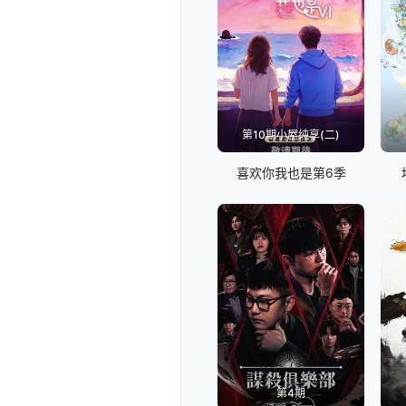
第10期小屋纯享(二)
喜欢你我也是第6季
第4期