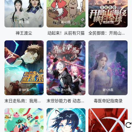
第120集
第43集
第287集
禅王渡尘
动起来！从前有只猫
全民御兽：开局山海经，我横扫全球
第161集
第121集
第125集
末日走私商：我用辣条换金砖动态漫画
末世钞能力者 动态漫画
毒医帝妃指南录