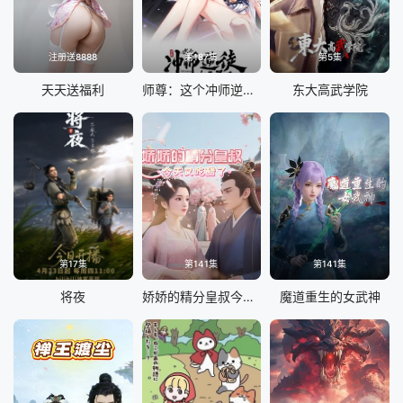
注册送8888
第187集
第5集
天天送福利
师尊：这个冲师逆徒才不是圣子 动态漫画
东大高武学院
第17集
第141集
第141集
将夜
娇娇的精分皇叔今天又吃醋了
魔道重生的女武神