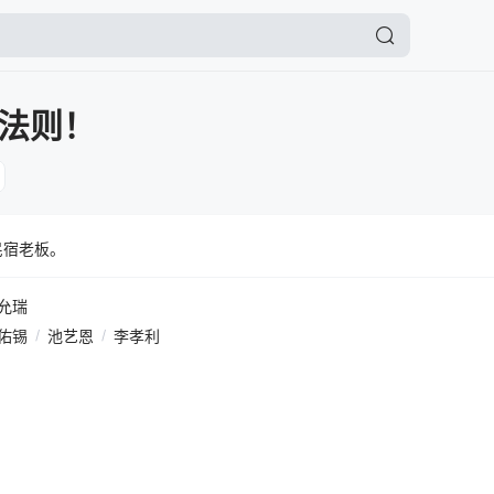
法则！
民宿老板。
允瑞
佑锡
/
池艺恩
/
李孝利