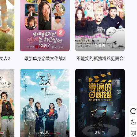
10期全
第8期
女人2
母胎单身恋爱大作战2
不能笑的孤独粉丝见面会
第4期
8期全