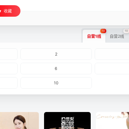
收藏
10
10
自营1线
自营2线
2
6
10