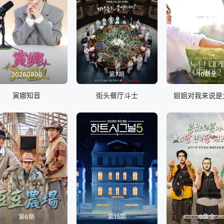
20260805
第7期
10期全
寅娜知音
街头餐厅斗士
姐姐对我来说是
第6期
第15期
9集全