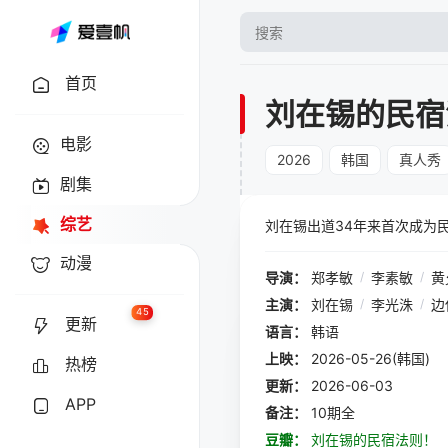
首页
刘在锡的民宿
电影
2026
韩国
真人秀
剧集
综艺
刘在锡出道34年来首次成为
动漫
导演：
郑孝敏
/
李素敏
/
黄
主演：
刘在锡
/
李光洙
/
边
45
更新
语言：
韩语
上映：
2026-05-26(韩国)
热榜
更新：
2026-06-03
APP
备注：
10期全
豆瓣：
刘在锡的民宿法则！