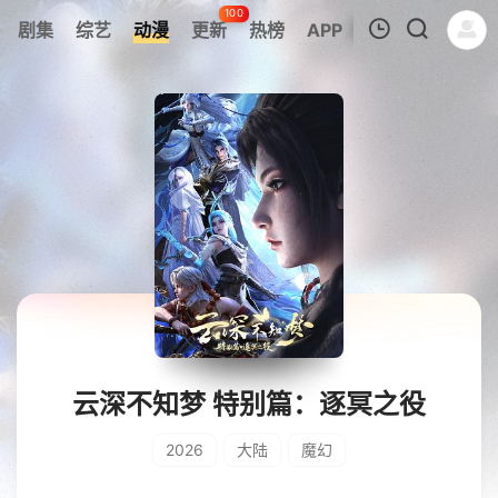
100
剧集
综艺
动漫
更新
热榜
APP
我的观影记录
暂无观看影片的记录
云深不知梦 特别篇：逐冥之役
2026
大陆
魔幻