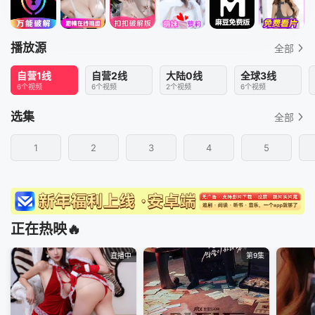
播放源
全部
自营1线
自营2线
大陆0线
全球3线
6个视频
6个视频
2个视频
6个视频
选集
全部
1
2
3
4
5
正在热映🔥
直播中
第9集