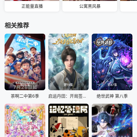
正能量直播
公寓黑风暴
相关推荐
第04集
第19集
第87集
茶啊二中第6季
启运丹田：开局签到至尊丹田
绝世武神 第八季