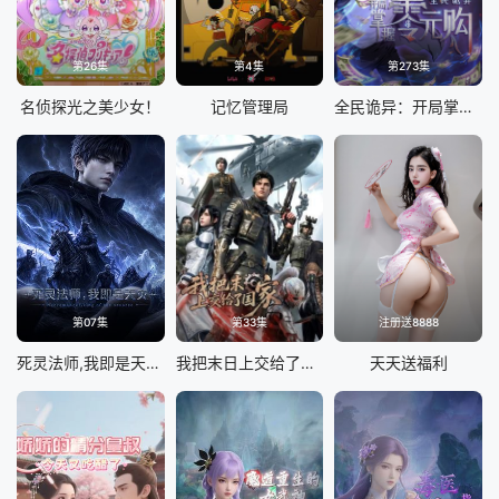
第26集
第4集
第273集
名侦探光之美少女！
记忆管理局
全民诡异：开局掌握零元购
第07集
第33集
注册送8888
死灵法师,我即是天灾(2026)
我把末日上交给了国家
天天送福利