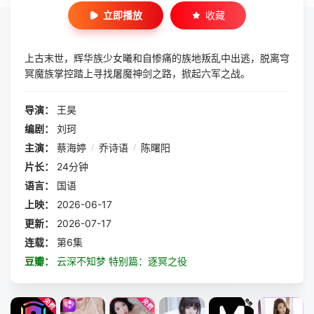
立即播放
收藏
上古末世，辉华族少女曦和自惨痛的族地叛乱中出逃，脱离穹
冥魔族掌控踏上寻找屠魔神剑之路，掀起六军之战。
导演：
王昊
编剧：
刘珂
主演：
蔡海婷
/
乔诗语
/
陈曙阳
片长：
24分钟
语言：
国语
上映：
2026-06-17
更新：
2026-07-17
连载：
第6集
豆瓣：
云深不知梦 特别篇：逐冥之役