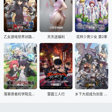
第5集
注册送8888
第7集
乙女游戏世界对路人角色很不友好 第二季
天天送福利
花样少男少女 第2季
第7集
第5集
第5集
落第贤者的学院无双第二回转生，S等级作弊魔术师冒险记
雷霆三人行
乡下大叔成为剑圣 第二季