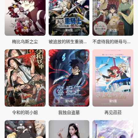
第5集
第6集
第5集
梅比乌斯之尘
被追放的转生重骑士用游戏知识开无双
不虐待我的继母与继姐
第6集
第5集
第5集
令和的斑小姐
我独自盗墓
再见菈菈