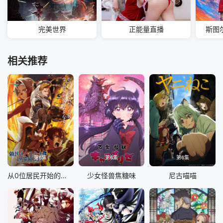
完美世界
正能量直播
斯图
相关推荐
第6集
第6集
第6集
从0位居民开始的边境领主大人
少女怪兽焦糖味
尼古喵喵