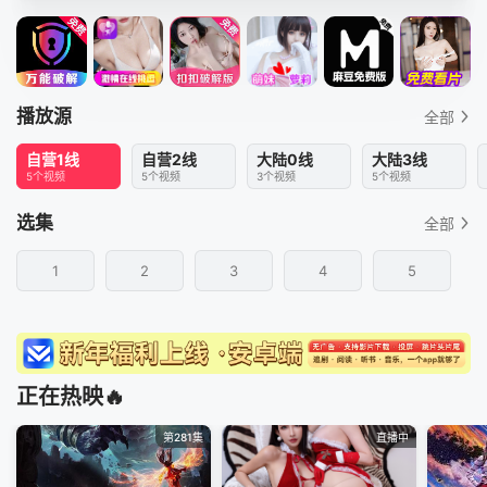
播放源
全部
自营1线
自营2线
大陆0线
大陆3线
5个视频
5个视频
3个视频
5个视频
选集
全部
1
2
3
4
5
正在热映🔥
第281集
直播中