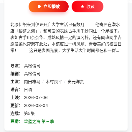
立即播放
收藏
北原伊织来到伊豆开启大学生活已有数月 他寄居在潜水
店「碧蓝之海」，和可爱的表妹古手川千纱同住一个屋檐下。
表姐古手川奈奈华、成熟风情十足的滨冈梓，还有同班同学吉
原爱菜也常聚在此处，本该度过一帆风顺、青春美好的校园日
常！ 这只是表面光景，大学生活大半时间都在和一群裸
男疯闹狂欢！ 原因是伊织加入的潜水社团「Peek a Bo
o」，潜水只是副业，这群壮汉日常一丝不挂、把酒言欢胡闹
导演：
高松信司
作乐。长相帅气却是重度宅的今村耕平，和伊织两个人早就彻
编剧：
高松信司
底融入社团氛围。 就在这时，奈奈华拜托伊织前去帮
主演：
内田雄马
/
木村良平
/
安元洋贵
忙：潜水店 海豚 要在帕劳开设分店，人手严重不足。但伊织
想起耕平之前说过，没法实时追番所以不想出国 这个夏
语言：
日语
天，首次奔赴海外帕劳，全新的碧蓝爆笑生活正式开幕
上映：
2026-07-06
更新：
2026-08-04
连载：
第5集
豆瓣：
碧蓝之海 第三季