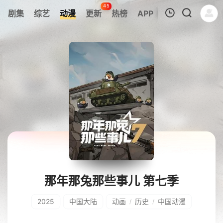
45
剧集
综艺
动漫
更新
热榜
APP
我的观影记录
暂无观看影片的记录
那年那兔那些事儿 第七季
2025
中国大陆
动画
历史
中国动漫
/
/