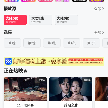
播放源
全部
大陆0线
大陆5线
大陆6线
12个视频
12个视频
12个视频
选集
全部
第1集
第2集
第3集
第4集
第5集
正在热映🔥
第9集
第11集
公寓黑风暴
婚姻之后