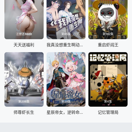
注册送8888
第85集
第162集
天天送福利
我真没想重生啊动态漫画第一季
重启虾阎王
第206集
第39集
第4集
师尊虾长生
星辰帝女，逆转命运之歌
记忆管理局