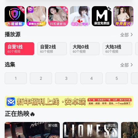
播放源
全部
自营1线
自营2线
大陆0线
大陆3线
60个视频
60个视频
60个视频
60个视频
选集
全部
1
2
3
4
5
正在热映🔥
第10集
第2集