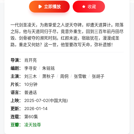
立即播放
收藏
一代剑圣凌天，为救挚爱之人逆天夺碑，却遭天道算计。陨落
之际，他与天道同归于尽，竟意外重生，回到三百年前丹田尽
毁、剑骨被夺的濒死时刻。红颜未逝，宿敌犹在，漫漫成圣
路，重走又何妨？这一世，他誓要改写天命，弥补遗憾！
导演：
肖开亮
编剧：
李寻安
/
朱铭铭
主演：
刘三木
/
萧秋子
/
周侗
/
张雪敏
/
张胡子
片长：
10分钟
语言：
普通话
上映：
2025-07-02(中国大陆)
更新：
2026-01-14
连载：
第60集
豆瓣：
凌天独尊