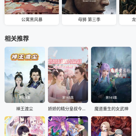
公寓黑风暴
母狮 第三季
龙
相关推荐
第124集
第145集
第145集
禅王渡尘
娇娇的精分皇叔今天又吃醋了
魔道重生的女武神