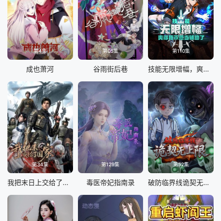
第4集
第05集
第110集
成也萧河
谷雨街后巷
技能无限增幅，爽得我不想当辅助了！动态漫画
第34集
第129集
第52集
我把末日上交给了国家
毒医帝妃指南录
破防临界线诡契无上限