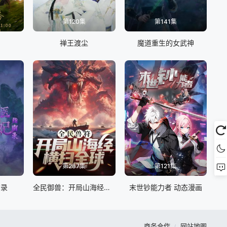
第120集
第141集
禅王渡尘
魔道重生的女武神
第287集
第121集
南录
全民御兽：开局山海经，我横扫全球
末世钞能力者 动态漫画
商务合作
网站地图