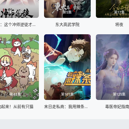
第187集
第5集
第17集
师尊：这个冲师逆徒才不是圣子 动态漫画
东大高武学院
将夜
第43集
第161集
第125集
动起来！从前有只猫
末日走私商：我用辣条换金砖动态漫画
毒医帝妃指