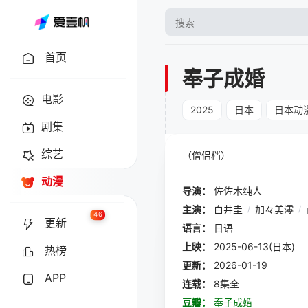
首页
奉子成婚
电影
2025
日本
日本动
剧集
综艺
（僧侣档）
动漫
导演：
佐佐木纯人
主演：
白井圭
/
加々美澪
/
46
更新
语言：
日语
上映：
2025-06-13(日本)
热榜
更新：
2026-01-19
APP
连载：
8集全
豆瓣：
奉子成婚