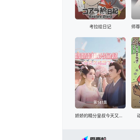
第43集
考拉绘日记
第141集
娇娇的精分皇叔今天又吃醋了