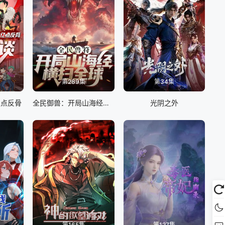
第289集
第34集
亿点反骨
全民御兽：开局山海经，我横扫全球
光阴之外
第165集
第127集