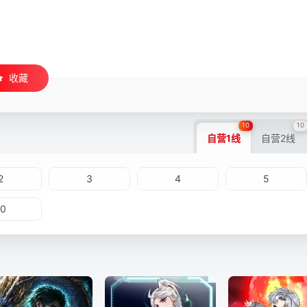
收藏
10
10
自营1线
自营2线
2
3
4
5
10