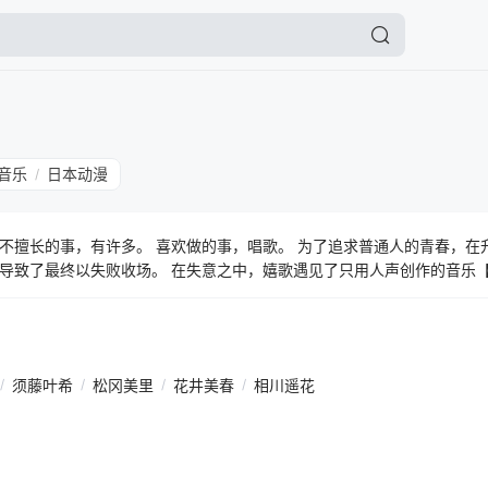
音乐
日本动漫
/
不擅长的事，有许多。 喜欢做的事，唱歌。 为了追求普通人的青春，在
导致了最终以失败收场。 在失意之中，嬉歌遇见了只用人声创作的音乐
，少女们不美好的青春就在那里。 ――不闪耀，亦青春。
/
须藤叶希
/
松冈美里
/
花井美春
/
相川遥花