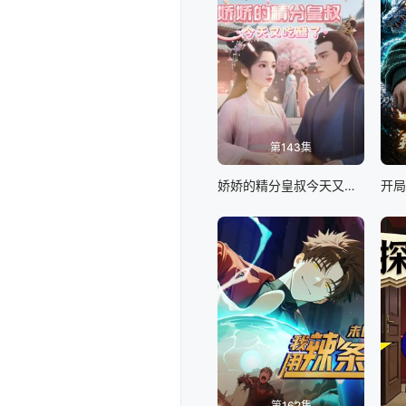
第143集
娇娇的精分皇叔今天又吃醋了
第162集