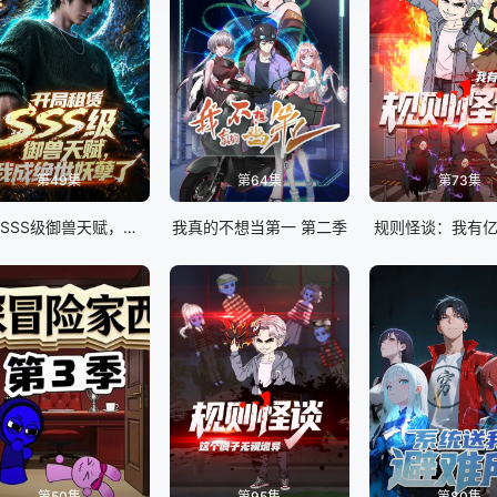
第49集
第64集
第73集
开局SSS级御兽天赋，我成绝世妖孽动态漫画
我真的不想当第一 第二季
规则怪谈：我有
第50集
第95集
第80集