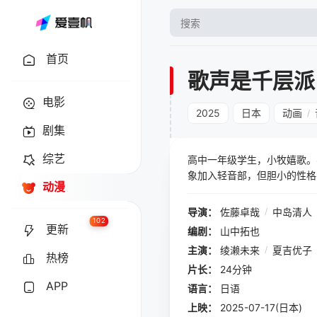
首页
歌声是千层派
电影
2025
日本
动画
/
剧集
综艺
高中一年级学生，小牧嬉歌。
象加入轻音部，但胆小的性格
动漫
过重叠的声音才能彼此相连的
导演：
佐藤卓哉
/
中岛清人
102
更新
编剧：
山中拓也
主演：
绫濑未来
/
夏吉优子
热榜
片长：
24分钟
APP
语言：
日语
上映：
2025-07-17(日本)