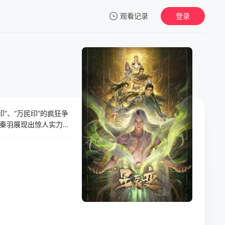
观看记录
登录
我的观影记录
”、“万民印”的疯狂争
暂无观看影片的记录
秦羽展现出惊人实力
怒斩强敌。为终结这
生。但旧日恩怨未