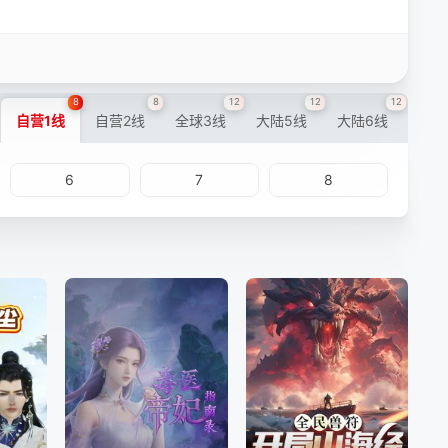
8
8
12
12
12
自营1线
自营2线
全球3线
大陆5线
大陆6线
6
7
8