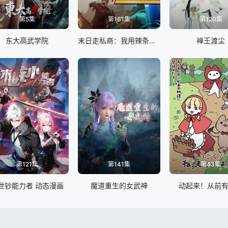
第5集
第161集
第120集
东大高武学院
末日走私商：我用辣条换金砖动态漫画
禅王渡尘
第121集
第141集
第43集
世钞能力者 动态漫画
魔道重生的女武神
动起来！从前