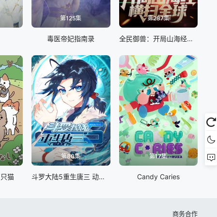
第125集
第287集
毒医帝妃指南录
全民御兽：开局山海经，我横扫全球
第80集
第17集
有只猫
斗罗大陆5重生唐三 动态漫画
Candy Caries
商务合作