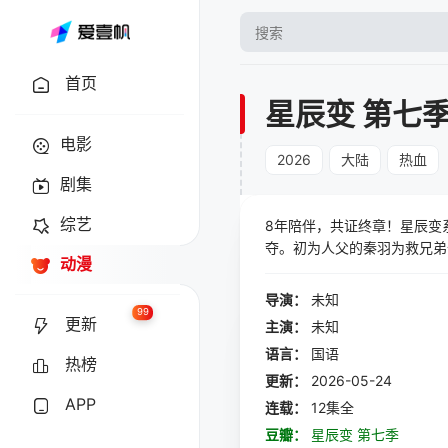
首页
星辰变 第七
电影
2026
大陆
热血
剧集
综艺
8年陪伴，共证终章！星辰变系
夺。初为人父的秦羽为救兄弟
动漫
震慑群雄。然而万民印的出现
场纷争，他设下计谋，将觊觎
导演：
未知
消，天尊级强者前来寻仇，却
99
更新
主演：
未知
语言：
国语
热榜
更新：
2026-05-24
APP
连载：
12集全
豆瓣：
星辰变 第七季