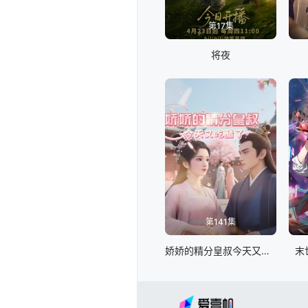
第17集
将夜
第141集
娇娇的精分皇叔今天又吃醋了
末