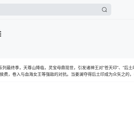
季
列最终季，天尊山降临，灵宝母鼎现世，引发诸神王对“苍天印”、“后土印
侯费，卷入与血海女王等强敌的对抗。当姜澜夺得后土印成为众矢之的，
带来更惨烈的厮杀。血海女王不惜血染神王夺得万民印，秦羽为夺回此印
者引入自己的神秘领域，并在此了结宿怨。最终，三印合一，新的天尊诞
引发了意想不到的后果。秦羽的命运，也随之走向