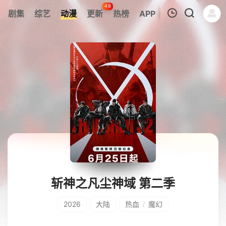
48
剧集
综艺
动漫
更新
热榜
APP
我的观影记录
暂无观看影片的记录
斩神之凡尘神域 第二季
2026
大陆
热血
魔幻
/