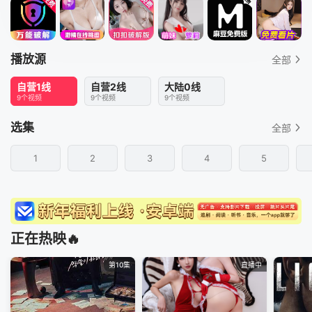
播放源
全部
自营1线
自营2线
大陆0线
9个视频
9个视频
9个视频
选集
全部
1
2
3
4
5
正在热映🔥
第10集
直播中