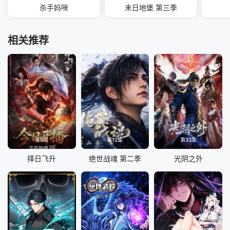
杀手妈咪
末日地堡 第三季
相关推荐
第6集
第12集
第33集
择日飞升
绝世战魂 第二季
光阴之外