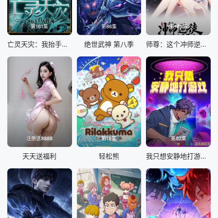
第161集
第86集
第189集
亡灵天灾：我抬手百万骨海 动态漫
绝世武神 第八季
师尊：这个冲师逆徒才不是圣子 动态漫画
注册送8888
第19集
第92集
天天送福利
轻松熊
我只想安静地打游戏第二季