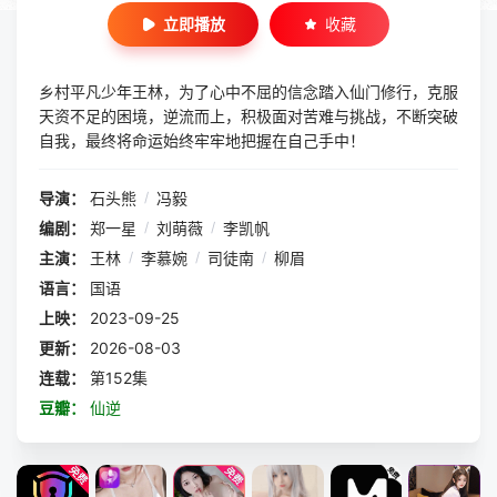
立即播放
收藏
乡村平凡少年王林，为了心中不屈的信念踏入仙门修行，克服
天资不足的困境，逆流而上，积极面对苦难与挑战，不断突破
自我，最终将命运始终牢牢地把握在自己手中！
导演：
石头熊
/
冯毅
编剧：
郑一星
/
刘萌薇
/
李凯帆
主演：
王林
/
李慕婉
/
司徒南
/
柳眉
语言：
国语
上映：
2023-09-25
更新：
2026-08-03
连载：
第152集
豆瓣：
仙逆