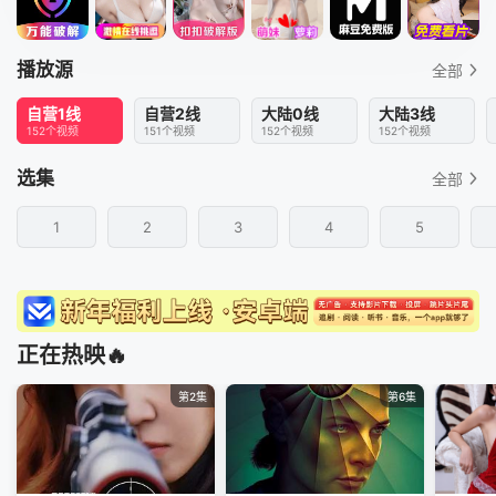
播放源
全部
自营1线
自营2线
大陆0线
大陆3线
152个视频
151个视频
152个视频
152个视频
选集
全部
1
2
3
4
5
正在热映🔥
第2集
第6集