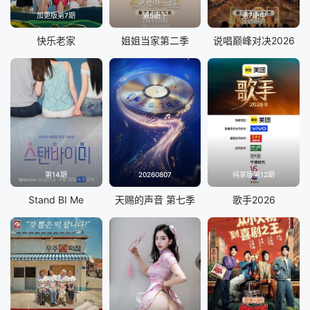
加更版第7期
第5期下
第7期中
快乐老家
姐姐当家第二季
说唱巅峰对决2026
第14期
20260807
纯享版第12期
Stand BI Me
天赐的声音 第七季
歌手2026