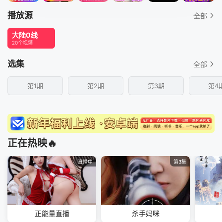
播放源
全部
大陆0线
20个视频
选集
全部
第1期
第2期
第3期
第4
正在热映🔥
直播中
第3集
正能量直播
杀手妈咪