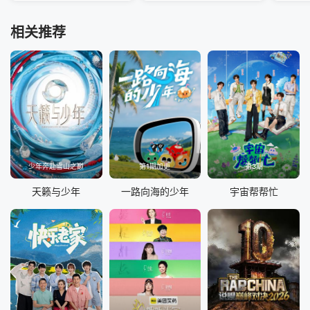
相关推荐
少年奔赴雪山之巅
第1期加更
第3期
天籁与少年
一路向海的少年
宇宙帮帮忙