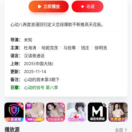
立即播放
收藏
心动八再度浪漫回归定义恋综爆款不断推高天花板。
导演：
未知
主演：
杜海涛
/
哈妮克孜
/
马伯骞
/
钱庄
/
徐明浩
语言：
汉语普通话
上映：
2025(中国大陆)
更新：
2025-11-14
备注：
心动的周末第3期下
豆瓣：
心动的信号 第八季
播放源
全部