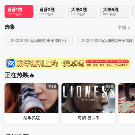
自营1线
自营2线
大陆0线
大陆5线
105个视频
104个视频
100个视频
90个视频
选集
全部
20251020(心动的周末第3期下)
20251020(心动的周末第3期上
正在热映🔥
第4集
第1集
杀手妈咪
母狮 第三季