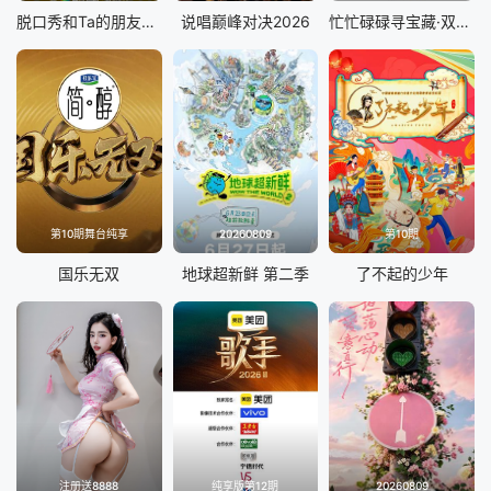
脱口秀和Ta的朋友们 第三季
说唱巅峰对决2026
忙忙碌碌寻宝藏·双人成行季
第10期舞台纯享
20260809
第10期
国乐无双
地球超新鲜 第二季
了不起的少年
注册送8888
纯享版第12期
20260809