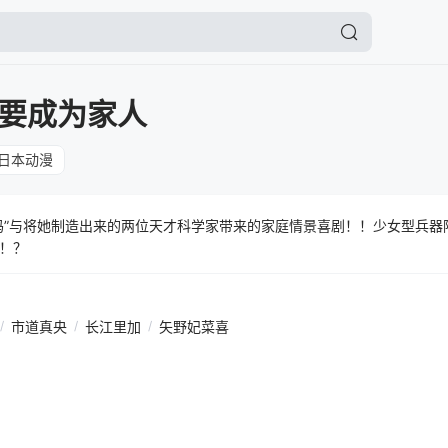
要成为家人
日本动漫
玛”与将她制造出来的两位天才科学家带来的家庭情景喜剧！！少女型兵器
！？
/
市道真央
/
长江里加
/
矢野妃菜喜