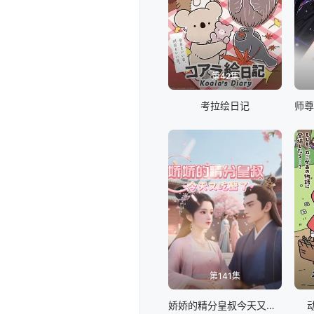
第42集
考拉绘日记
第141集
娇娇的精分皇叔今天又吃醋了