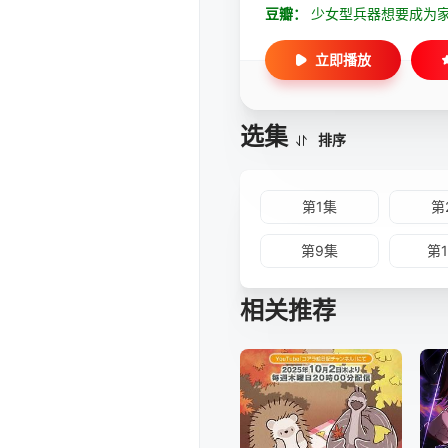
豆瓣：
少女型兵器想要成为
立即播放
选集
排序
第1集
第
第9集
第
相关推荐