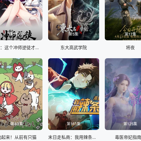
第187集
第5集
第17集
师尊：这个冲师逆徒才不是圣子 动态漫画
东大高武学院
将夜
第43集
第161集
第125集
动起来！从前有只猫
末日走私商：我用辣条换金砖动态漫画
毒医帝妃指