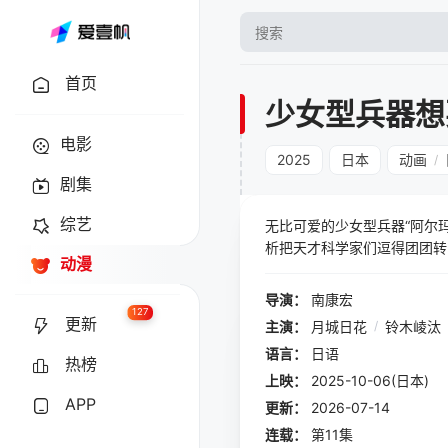
首页
少女型兵器想
电影
2025
日本
动画
/
剧集
综艺
无比可爱的少女型兵器“阿尔
析把天才科学家们逗得团团转
动漫
导演：
南康宏
127
更新
主演：
月城日花
/
铃木崚汰
语言：
日语
热榜
上映：
2025-10-06(日本)
APP
更新：
2026-07-14
连载：
第11集