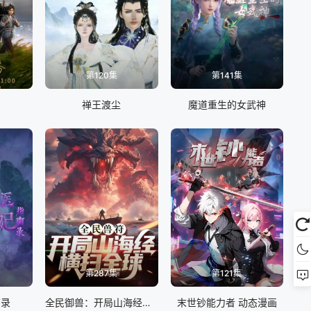
第120集
第141集
禅王渡尘
魔道重生的女武神
第287集
第121集
南录
全民御兽：开局山海经，我横扫全球
末世钞能力者 动态漫画