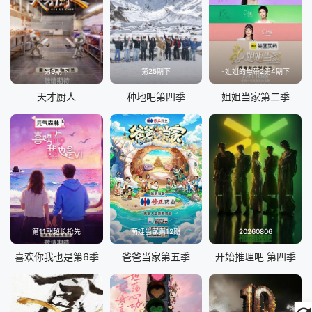
第9期下
第25期下
-姐姐的母带2第4期下
天才厨人
种地吧第四季
姐姐当家第二季
第11期超长抢先
萌娃当家第12期
20260806
喜欢你我也是第6季
爸爸当家第五季
开始推理吧 第四季