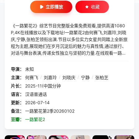
立即播放
收藏
《一路繁花2》综艺节目完整版全集免费观看,提供高清1080
P,4K在线播放以及下载地址!一路繁花2由何赛飞,刘嘉玲,刘晓
庆,宁静,张柏芝领衔出演.节目以多位实力女星共同踏上全新旅
程为主题,展现她们在岁月沉淀后的魅力与真性情,通过旅行、
对话与舞台表演,传递女性独立与坚韧的力量.在线观看一路繁
花2时,您将体验到温情、笑泪与人生智慧交织的感动瞬间.
导演：
未知
主演：
何赛飞
/
刘嘉玲
/
刘晓庆
/
宁静
/
张柏芝
片长：
2025-11(中国分钟
语言：
汉语普通话
更新：
2026-07-14
备注：
一路繁花第2季20260102
豆瓣：
一路繁花2