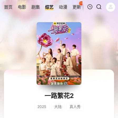
105
首页
电影
剧集
综艺
动漫
更新
热榜
APP
我的观影记录
暂无观看影片的记录
一路繁花2
2025
大陆
真人秀