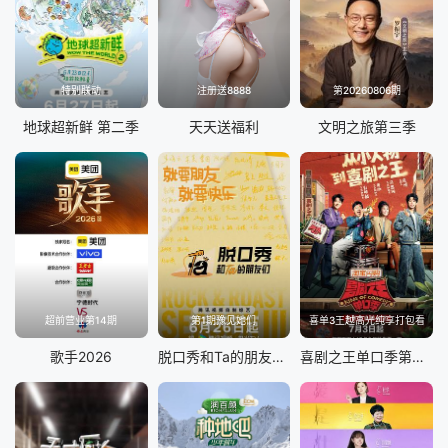
20251114(第4期(上))
20251108(繁花日记第3期)
20251107(第3期(下))
20251107(第3期(中))
特别联动
注册送8888
第20260806期
20251107(第3期(上))
20251101(繁花日记第2期)
地球超新鲜 第二季
天天送福利
文明之旅第三季
20251031(第2期(下))
20251031(第2期(中))
20251031(第2期(上))
20251025(繁花日记第1期)
20251025
20251024(第1期(下))
20251024(第1期(中))
20251024(第1期(上))
超前营业第14期
第1期豫见她们
喜单3王越高光纯享打包看
20251024(先导片)
歌手2026
脱口秀和Ta的朋友们 第三季
喜剧之王单口季第三季